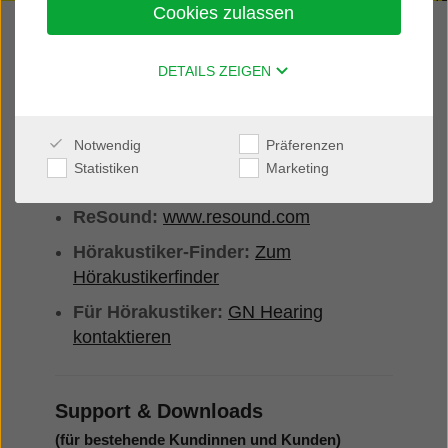
Cookies zulassen
Interton-Hörsysteme in
Deutschland
DETAILS ZEIGEN
Interton-Hörsysteme sind in Deutschland
aktuell nicht mehr im Vertrieb. Wenn Sie
Notwendig
Präferenzen
moderne Lösungen von GN Hearing entdecken
Statistiken
Marketing
möchten, empfehlen wir:
ReSound:
www.resound.com
Hörakustiker-Finder:
Zum
Hörakustikerfinder
Für Hörakustiker:
GN Hearing
kontaktieren
Support & Downloads
(für bestehende Kundinnen und Kunden)