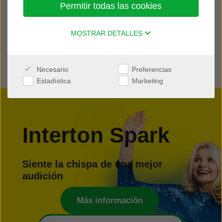
Permitir todas las cookies
MOSTRAR DETALLES
Necesario
Preferencias
Estadística
Marketing
Interton Spark
Siente la chispa de una mejor
audición
Más información