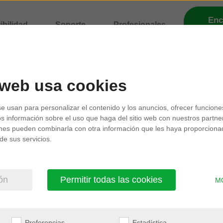
Enc
bilidad
Soporte
Profesionales
una 
 web usa cookies
se usan para personalizar el contenido y los anuncios, ofrecer funcione
s información sobre el uso que haga del sitio web con nuestros partne
a
ienes pueden combinarla con otra información que les haya proporcion
de sus servicios.
na
ión
Permitir todas las cookies
M
Preferencias
Estadística