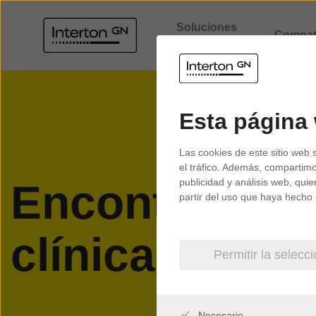
Soluciones
Compati
Auditivas
Esta página
Las cookies de este sitio web 
el tráfico. Además, compartimo
Encontrar un
publicidad y análisis web, qu
partir del uso que haya hecho 
clínica cerca
Permitir la selecc
Necesario