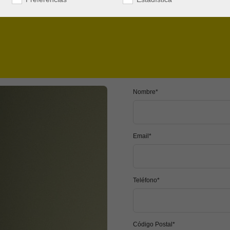
Nombre*
Email*
Teléfono*
Código Postal*