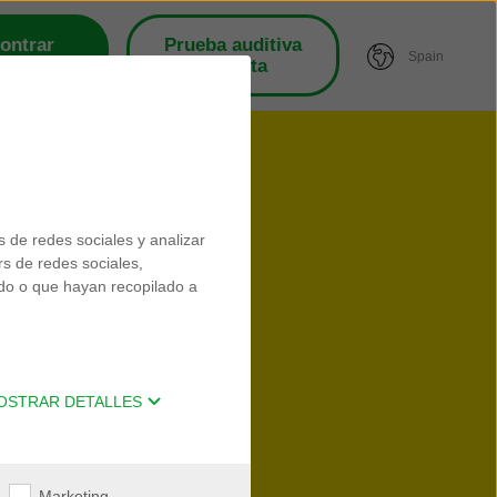
ontrar
Prueba auditiva
Spain
clínica
gratuita
s de redes sociales y analizar
rs de redes sociales,
ado o que hayan recopilado a
OSTRAR DETALLES
Marketing