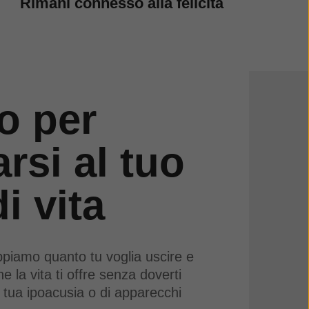
Rimani connesso alla felicità
o per
arsi al tuo
di vita
ppiamo quanto tu voglia uscire e
he la vita ti offre senza doverti
 tua ipoacusia o di apparecchi