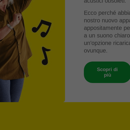
acustici obsoleti.
Ecco perché abbia
nostro nuovo appa
appositamente per 
a un suono chiaro,
un’opzione ricari
ovunque.
Scopri di
più