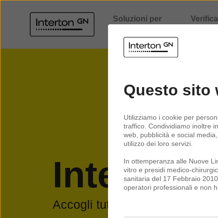
Soluzioni per
Verific
l’udito
compatibil
Questo sito 
Utilizziamo i cookie per person
traffico. Condividiamo inoltre i
web, pubblicità e social media,
utilizzo dei loro servizi.
Interton
In ottemperanza alle Nuove Line
vitro e presidi medico-chirurgic
sanitaria del 17 Febbraio 2010 d
operatori professionali e non h
Accogli tutti i suoni della vita