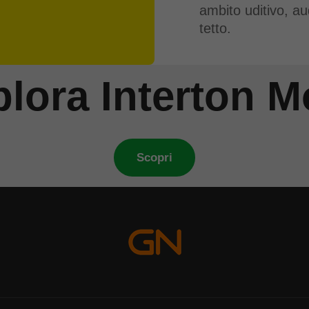
ambito uditivo, au
tetto.
lora Interton 
Scopri