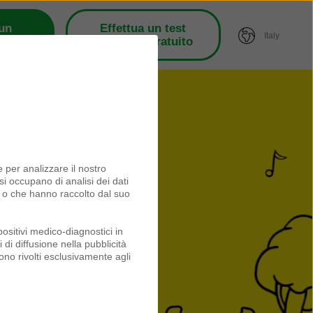
 un
Effettua un test
Italy
esista
dell’udito gratuito
 per analizzare il nostro
 si occupano di analisi dei dati
o o che hanno raccolto dal suo
ositivi medico-diagnostici in
 di diffusione nella pubblicità
ono rivolti esclusivamente agli