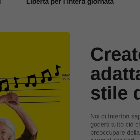
i
Libertà per l’intera giornata
Creat
adatt
stile 
Noi di Interton sa
goderti tutto ciò c
preoccupare della