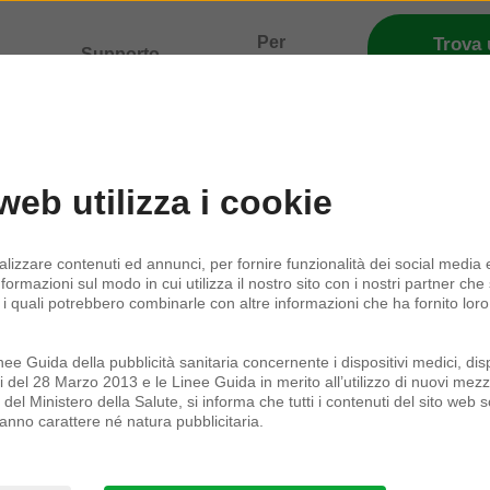
a
Per
Trova
Supporto
audioprot
ità
professionisti
web utilizza i cookie
alizzare contenuti ed annunci, per fornire funzionalità dei social media e
nformazioni sul modo in cui utilizza il nostro sito con i nostri partner che
 i quali potrebbero combinarle con altre informazioni che ha fornito lor
 Move
e Guida della pubblicità sanitaria concernente i dispositivi medici, disp
i del 28 Marzo 2013 e le Linee Guida in merito all’utilizzo di nuovi mezzi
el Ministero della Salute, si informa che tutti i contenuti del sito web s
anno carattere né natura pubblicitaria.
 con Interton Move.