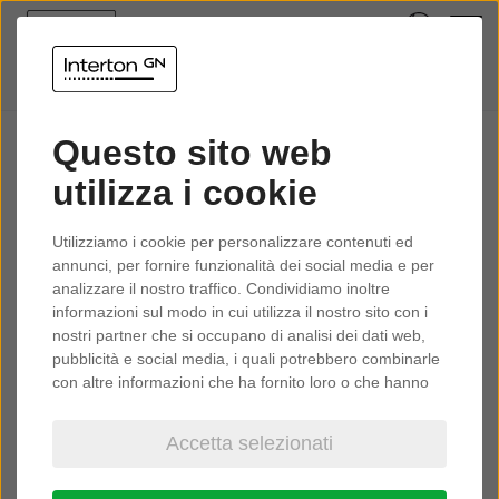
Informazioni legali
Questo sito web
utilizza i cookie
Termini di utilizzo
Utilizziamo i cookie per personalizzare contenuti ed
annunci, per fornire funzionalità dei social media e per
UTILIZZANDO QUESTO SITO WEB, ACCETTI I
analizzare il nostro traffico. Condividiamo inoltre
SEGUENTI TERMINI DI UTILIZZO. SE NON LI ACCETTI,
informazioni sul modo in cui utilizza il nostro sito con i
nostri partner che si occupano di analisi dei dati web,
TI PREGHIAMO DI NON UTILIZZARE IL SITO.
pubblicità e social media, i quali potrebbero combinarle
con altre informazioni che ha fornito loro o che hanno
GN Hearing: indica GN Hearing A/S, una società a
raccolto dal suo utilizzo dei loro servizi.
responsabilità limitata, registrata con il numero di iscrizione
Accetta selezionati
55082715 e con sede legale in Lautrupbjerg 7, DK-2750
In ottemperanza alle Nuove Linee Guida della pubblicità
Ballerup, Danimarca, o qualsiasi società o altra entità
sanitaria concernente i dispositivi medici, dispositivi