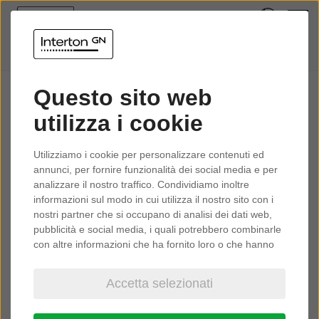
Questo sito web
Informativa sulla
utilizza i cookie
privacy
Utilizziamo i cookie per personalizzare contenuti ed
annunci, per fornire funzionalità dei social media e per
analizzare il nostro traffico. Condividiamo inoltre
1. Introduzione
informazioni sul modo in cui utilizza il nostro sito con i
nostri partner che si occupano di analisi dei dati web,
GN rispetta la privacy dell'utente e si impegna a proteggere
pubblicità e social media, i quali potrebbero combinarle
i suoi dati personali. La presente informativa sulla privacy
con altre informazioni che ha fornito loro o che hanno
fornisce all'utente informazioni sulle modalità di raccolta e
raccolto dal suo utilizzo dei loro servizi.
trattamento dei dati personali da parte di GN nel momento
Accetta selezionati
in cui acquista i nostri prodotti o servizi, utilizza il nostro
In ottemperanza alle Nuove Linee Guida della pubblicità
sanitaria concernente i dispositivi medici, dispositivi
sito Web, i nostri strumenti, le nostre applicazioni, e-mail o