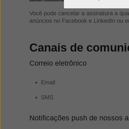
Você pode cancelar a assinatura a qu
anúncios no Facebook e LinkedIn ou 
Canais de comunic
Correio eletrônico
Email
SMS
Notificações push de nossos a