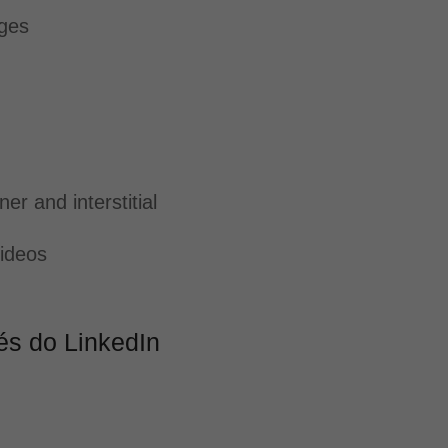
ages
er and interstitial
ideos
és do LinkedIn