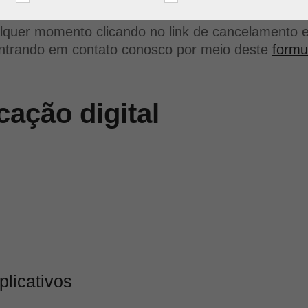
alquer momento clicando no link de cancelamento 
entrando em contato conosco por meio deste
formu
ação digital
plicativos