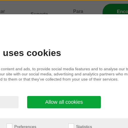
car
Para
Enco
Suporte
clíni
lidade
profissionais
mento de ma
e uses cookies
content and ads, to provide social media features and to analyse our tr
our site with our social media, advertising and analytics partners who m
 contato com você com informações de marketing 
d to them or that they’ve collected from your use of their services.
 notícias, concursos e eventos relacionados às ca
Allow all cookies
comunicação digital utilizamos.
usaremos suas informações e seus direitos em re
cidade
.
Preferences
Statistics