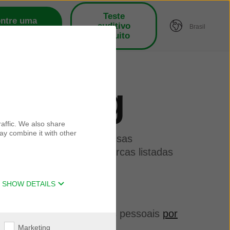
Teste
ntre uma
auditivo
Brasil
ca próxima
gratuito
rketing
affic. We also share
ay combine it with other
e atualizações sobre nossas
tegorias de produtos e marcas listadas
SHOW DETAILS
lação às suas informações pessoais
por
Marketing