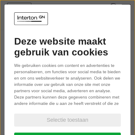
Deze website maakt
Privacybeleid
gebruik van cookies
We gebruiken cookies om content en advertenties te
1. Inleiding
personaliseren, om functies voor social media te bieden
GN respecteert uw privacy en maakt zich sterk voor de
en om ons websiteverkeer te analyseren. Ook delen we
informatie over uw gebruik van onze site met onze
bescherming van uw persoonsgegevens. Dit privacybeleid
partners voor social media, adverteren en analyse.
biedt informatie over de wijze waarop GN uw
Deze partners kunnen deze gegevens combineren met
persoonsgegevens verzamelt en verwerkt als u onze
andere informatie die u aan ze heeft verstrekt of die ze
producten of diensten koopt, onze website, tools en
hebben verzameld op basis van uw gebruik van hun
applicaties gebruikt, via e-mail of op andere manieren met
services.
Selectie toestaan
ons communiceert, bijvoorbeeld in verband met verzoeken
om ondersteuning, vragen, marketingactiviteiten en