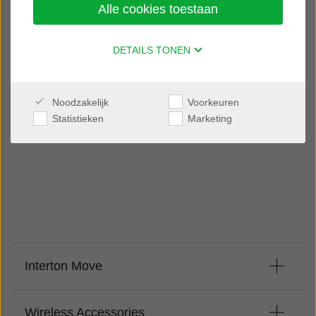
Alle cookies toestaan
Support
DETAILS TONEN
Download support materials for your
Noodzakelijk
Voorkeuren
Interton product
Statistieken
Marketing
Interton Move
Wireless Accessories