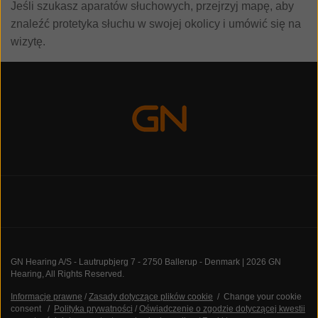
Jeśli szukasz aparatów słuchowych, przejrzyj mapę, aby
znaleźć protetyka słuchu w swojej okolicy i umówić się na
wizytę.
GN Hearing A/S - Lautrupbjerg 7 - 2750 Ballerup - Denmark | 2026 GN
Hearing, All Rights Reserved.
Informacje prawne
/
Zasady dotyczące plików cookie
/
Change your cookie
consent
/
Polityka prywatności
/
Oświadczenie o zgodzie dotyczącej kwestii