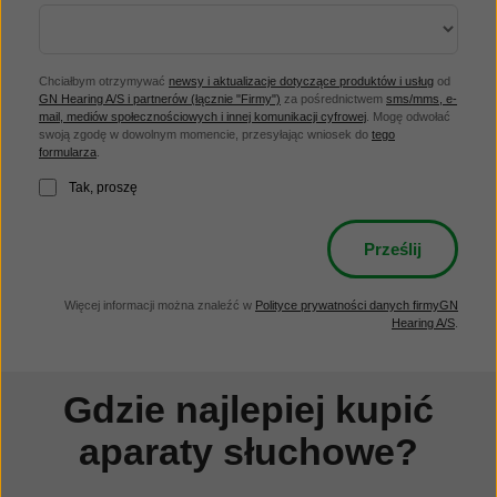
Chciałbym otrzymywać
newsy i aktualizacje dotyczące produktów i usług
od
GN Hearing A/S i partnerów (łącznie "Firmy")
za pośrednictwem
sms/mms, e-
mail, mediów społecznościowych i innej komunikacji cyfrowej
. Mogę odwołać
swoją zgodę w dowolnym momencie, przesyłając wniosek do
tego
formularza
.
Tak, proszę
Więcej informacji można znaleźć w
Polityce prywatności danych firmyGN
Hearing A/S
.
Gdzie najlepiej kupić
aparaty słuchowe?