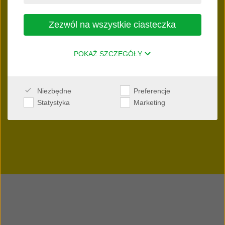
NEW
Zezwól na wszystkie ciasteczka
Interton Spark
POKAŻ SZCZEGÓŁY
Poczuj iskrę lepszego słyszenia
Niezbędne
Preferencje
Dowiedz się więcej
Statystyka
Marketing