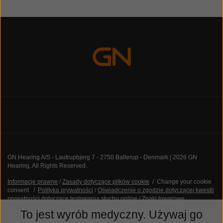
GN Hearing A/S - Lautrupbjerg 7 - 2750 Ballerup - Denmark | 2026 GN
Hearing, All Rights Reserved.
Informacje prawne
/
Zasady dotyczące plików cookie
/
Change your cookie
consent
/
Polityka prywatności
/
Oświadczenie o zgodzie dotyczącej kwestii
prywatności dotyczące testowania słuchu online
/
Znaki towarowe
To jest wyrób medyczny. Używaj go